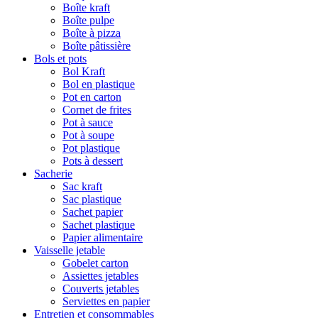
Boîte kraft
Boîte pulpe
Boîte à pizza
Boîte pâtissière
Bols et pots
Bol Kraft
Bol en plastique
Pot en carton
Cornet de frites
Pot à sauce
Pot à soupe
Pot plastique
Pots à dessert
Sacherie
Sac kraft
Sac plastique
Sachet papier
Sachet plastique
Papier alimentaire
Vaisselle jetable
Gobelet carton
Assiettes jetables
Couverts jetables
Serviettes en papier
Entretien et consommables