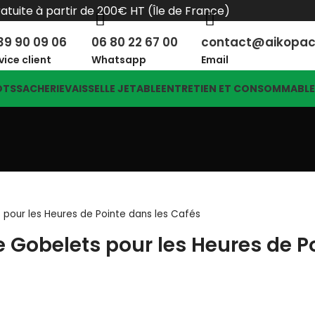
ratuite à partir de 200€ HT (Île de France)
39 90 09 06
06 80 22 67 00
contact@aikopa
vice client
Whatsapp
Email
OTS
SACHERIE
VAISSELLE JETABLE
ENTRETIEN ET CONSOMMABL
 pour les Heures de Pointe dans les Cafés
e Gobelets pour les Heures de P