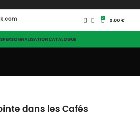
ck.com
0
0.00
ES
PERSONNALISATION
CATALOGUE
ointe dans les Cafés