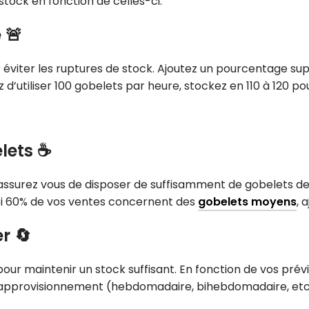
tock en fonction de celles-ci.
 🚨
 éviter les ruptures de stock. Ajoutez un pourcentage s
’utiliser 100 gobelets par heure, stockez en 110 à 120 pou
lets ☕
, assurez vous de disposer de suffisamment de gobelets de
. Si 60% de vos ventes concernent des
gobelets moyens
, 
r 🔄
pour maintenir un stock suffisant. En fonction de vos pré
réapprovisionnement (hebdomadaire, bihebdomadaire, etc.