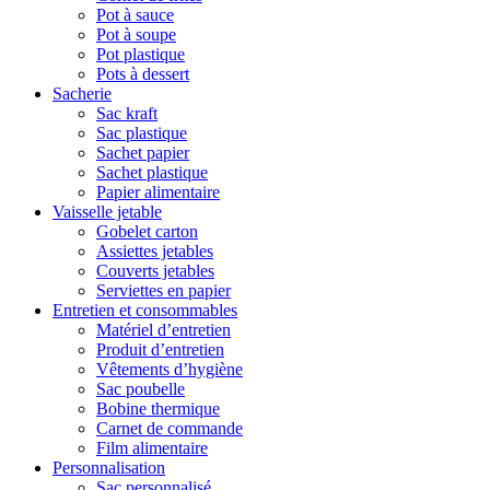
Pot à sauce
Pot à soupe
Pot plastique
Pots à dessert
Sacherie
Sac kraft
Sac plastique
Sachet papier
Sachet plastique
Papier alimentaire
Vaisselle jetable
Gobelet carton
Assiettes jetables
Couverts jetables
Serviettes en papier
Entretien et consommables
Matériel d’entretien
Produit d’entretien
Vêtements d’hygiène
Sac poubelle
Bobine thermique
Carnet de commande
Film alimentaire
Personnalisation
Sac personnalisé