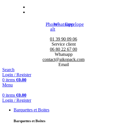
Commande d'échantillons
Livraison gratuite à partir de 200€ HT (Île de France)
Phone-
Whatsapp
Envelope
alt
01 39 90 09 06
Service client
06 80 22 67 00
Whatsapp
contact@aikopack.com
Email
Search
Login / Register
0
items
€
0.00
Menu
0
items
€
0.00
Login / Register
Barquettes et Boites
Barquettes et Boîtes