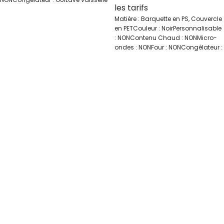
les tarifs
: NONQuantité par
Matière : Barquette en PS, Couvercle
en PETCouleur : NoirPersonnalisable
: NONContenu Chaud : NONMicro-
ondes : NONFour : NONCongélateur :