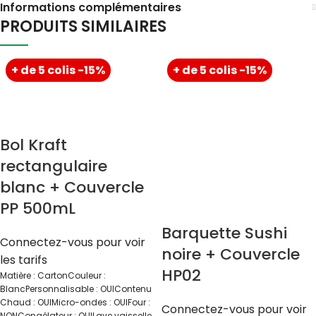
Informations complémentaires
PRODUITS SIMILAIRES
+ de 5 colis -15%
+ de 5 colis -15%
Bol Kraft
rectangulaire
blanc + Couvercle
PP 500mL
Barquette Sushi
Connectez-vous pour voir
noire + Couvercle
les tarifs
HP02
Matière : CartonCouleur :
BlancPersonnalisable : OUIContenu
Chaud : OUIMicro-ondes : OUIFour :
Connectez-vous pour voir
NONCongélateur : OUILave vaisselle