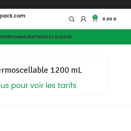
opack.com
0
0.00
ES
PERSONNALISATION
CATALOGUE
ermoscellable 1200 mL
s pour voir les tarifs