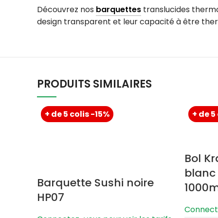
Découvrez nos
barquettes
translucides thermo
design transparent et leur capacité à être the
PRODUITS SIMILAIRES
+ de 5 colis -15%
+ de 5
Bol Kr
blanc
Barquette Sushi noire
1000
HP07
Connecte