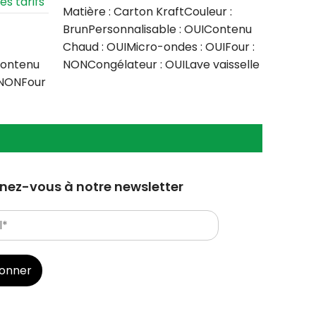
s tarifs
Connect
Matière : Carton KraftCouleur :
BrunPersonnalisable : OUIContenu
Matière
Chaud : OUIMicro-ondes : OUIFour :
BrunPe
Contenu
NONCongélateur : OUILave vaisselle
Chaud :
 NONFour
: NONQuantité
NONCon
: NONQ
ez-vous à notre newsletter
bonner