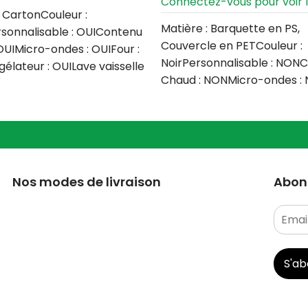
Connectez-vous pour voir le
: CartonCouleur :
Matière : Barquette en PS,
sonnalisable : OUIContenu
Couvercle en PETCouleur :
OUIMicro-ondes : OUIFour :
NoirPersonnalisable : NON
lateur : OUILave vaisselle
Chaud : NONMicro-ondes :
ntité par
: NONCongélateur :
Nos modes de livraison
Abonn
S'a