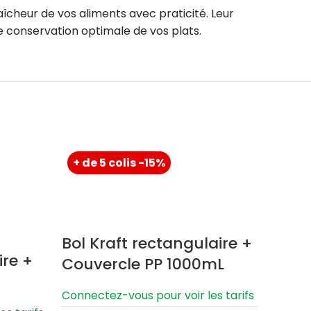
îcheur de vos aliments avec praticité. Leur
e conservation optimale de vos plats.
+ de 5 colis -15%
+ de 
Bol Kraft rectangulaire +
Bol K
ire +
Couvercle PP 1000mL
ingr
PP 5
Connectez-vous pour voir les tarifs