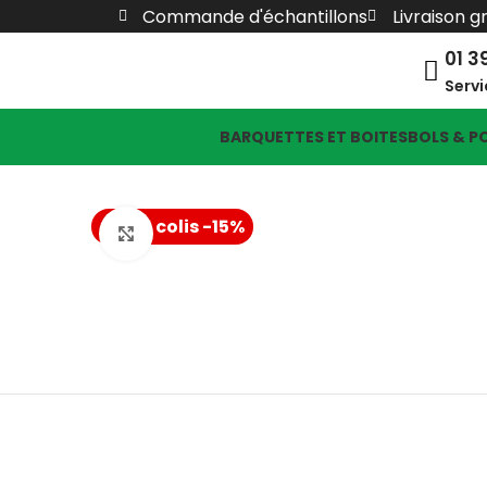
Commande d'échantillons
Livraison g
01 3
Servi
BARQUETTES ET BOITES
BOLS & P
+ de 5 colis -15%
Click to enlarge