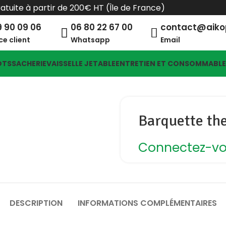
ratuite à partir de 200€ HT (Île de France)
9 90 09 06
06 80 22 67 00
contact@aik
ce client
Whatsapp
Email
OTS
SACHERIE
VAISSELLE JETABLE
ENTRETIEN ET CONSOMMABL
Barquette th
Connectez-vou
DESCRIPTION
INFORMATIONS COMPLÉMENTAIRES