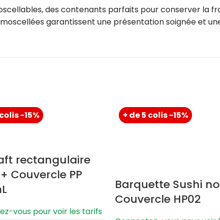
scellables, des contenants parfaits pour conserver la fra
rmoscellées garantissent une présentation soignée et un
 colis -15%
+ de 5 colis -15%
aft rectangulaire
 + Couvercle PP
Barquette Sushi no
mL
Couvercle HP02
z-vous pour voir les tarifs