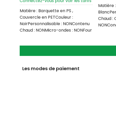
Connectez-vous pour voir les tarifs
Matière 
Matière : Barquette en PS ,
BlancPer
Couvercle en PETCouleur :
Chaud : 
NoirPersonnalisable : NONContenu
NONCongé
Chaud : NONMicro-ondes : NONFour
: NONQua
: NONCongélateur
Les modes de paiement