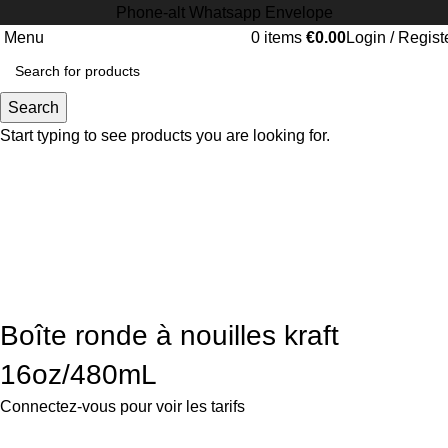
Phone-alt
Whatsapp
Envelope
Menu
0
items
€
0.00
Login / Regist
Search
Start typing to see products you are looking for.
Click to enlarge
Boîte ronde à nouilles kraft
16oz/480mL
Connectez-vous pour voir les tarifs