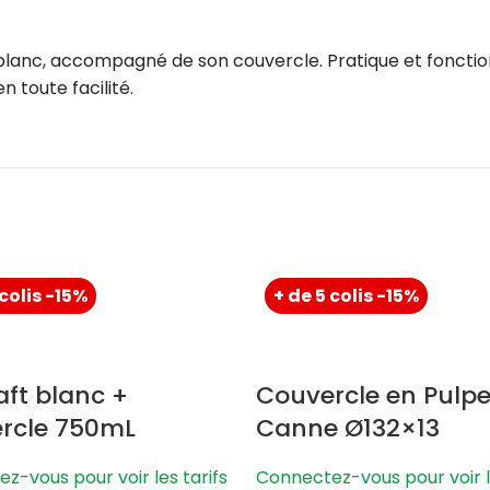
lanc, accompagné de son couvercle. Pratique et fonction
n toute facilité.
 colis -15%
+ de 5 colis -15%
aft blanc +
Couvercle en Pulpe
rcle 750mL
Canne Ø132×13
z-vous pour voir les tarifs
Connectez-vous pour voir le