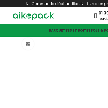
Commande d'échantillons
Livraison g
01 3
Servi
BARQUETTES ET BOITES
BOLS & P
Click to enlarge