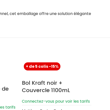
nel, cet emballage offre une solution élégante
+ de 5 colis -15%
+ de 
Bol Kraft noir +
 de
Bol K
Couvercle 1100mL
blan
Connectez-vous pour voir les tarifs
750
s tarifs