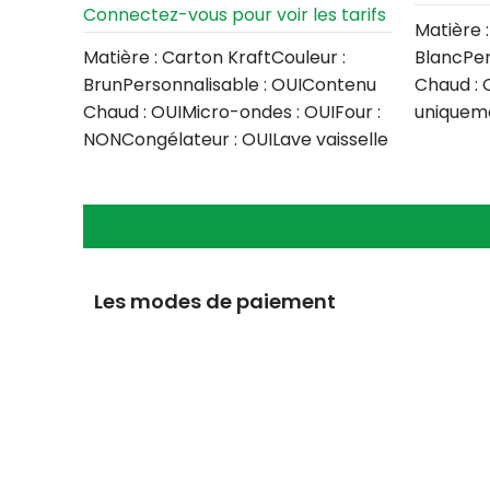
Connectez-vous pour voir les tarifs
Matière 
Matière : Carton KraftCouleur :
BlancPer
BrunPersonnalisable : OUIContenu
Chaud : 
Chaud : OUIMicro-ondes : OUIFour :
uniqueme
NONCongélateur : OUILave vaisselle
NONCongé
: NONQuantité
:
Les modes de paiement