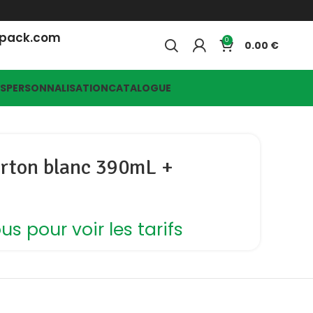
opack.com
0
0.00
ES
PERSONNALISATION
CATALOGUE
arton blanc 390mL +
s pour voir les tarifs