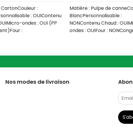
: CartonCouleur :
Matière : Pulpe de canneCo
sonnalisable : OUIContenu
BlancPersonnalisable :
OUIMicro-ondes : OUI (PP
NONContenu Chaud : OUIM
nt)Four :
ondes : OUIFour : NONCongé
lateur : OUILave vaisselle
OUILave-vaisselle : NONQua
Nos modes de livraison
Abonn
S'a