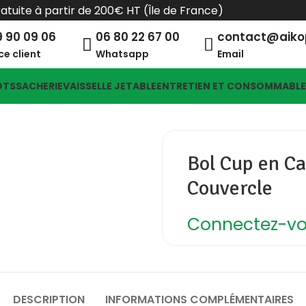
ratuite à partir de 200€ HT (Île de France)
9 90 09 06
06 80 22 67 00
contact@aik
ce client
Whatsapp
Email
OTS
SACHERIE
VAISSELLE JETABLE
ENTRETIEN ET CONSOMMABL
Bol Cup en C
Couvercle
Connectez-vou
DESCRIPTION
INFORMATIONS COMPLÉMENTAIRES