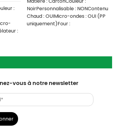
Matière : CartonCouleur :
Connect
uleur :
NoirPersonnalisable : NONContenu
Chaud : OUIMicro-ondes : OUI (PP
Matière
icro-
uniquement)Four :
BlancP
lateur :
NONCongélateur : OUILave vaisselle
Chaud :
ntité
:
NONCon
: NONQ
ez-vous à notre newsletter
bonner