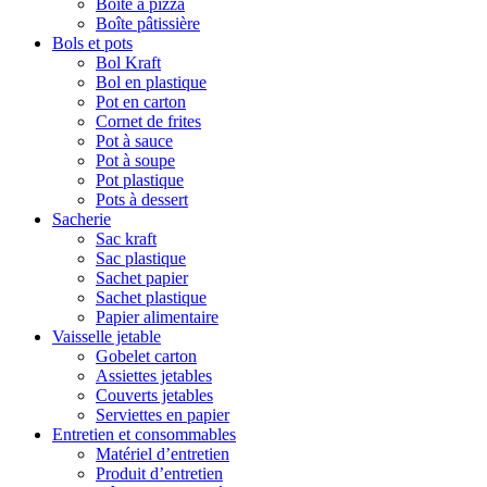
Boîte à pizza
Boîte pâtissière
Bols et pots
Bol Kraft
Bol en plastique
Pot en carton
Cornet de frites
Pot à sauce
Pot à soupe
Pot plastique
Pots à dessert
Sacherie
Sac kraft
Sac plastique
Sachet papier
Sachet plastique
Papier alimentaire
Vaisselle jetable
Gobelet carton
Assiettes jetables
Couverts jetables
Serviettes en papier
Entretien et consommables
Matériel d’entretien
Produit d’entretien