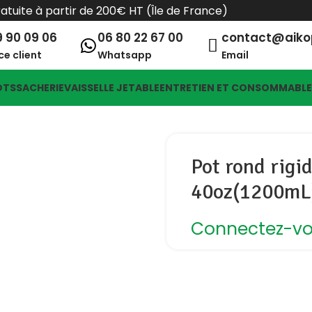
ratuite à partir de 200€ HT (Île de France)
9 90 09 06
06 80 22 67 00
contact@aik
ce client
Whatsapp
Email
OTS
SACHERIE
VAISSELLE JETABLE
ENTRETIEN ET CONSOMMABL
Pot rond rigi
40oz(1200mL)
Connectez-vou