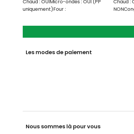
Chaud : OUIMicro-ondes : OUI (PP
Chaud : 
uniquement)Four :
NONCongé
NONCongélateur : OUILave vaisselle
: NONQua
:
Les modes de paiement
Nous sommes là pour vous