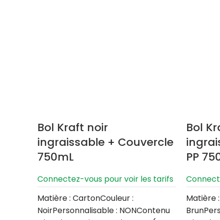
Bol Kraft noir
Bol Kr
ingraissable + Couvercle
ingra
750mL
PP 75
Connectez-vous pour voir les tarifs
Connecte
Matière : CartonCouleur :
Matière 
NoirPersonnalisable : NONContenu
BrunPers