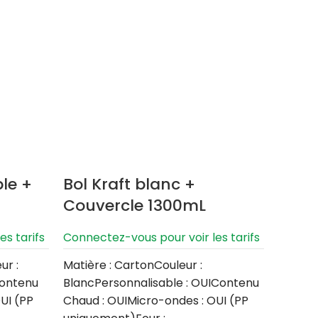
Pot 
bouc
ble +
Bol Kraft blanc +
Couvercle 1300mL
Connect
s tarifs
Connectez-vous pour voir les tarifs
Matière
Opaque
ur :
Matière : CartonCouleur :
NONCon
Contenu
BlancPersonnalisable : OUIContenu
ondes 
UI (PP
Chaud : OUIMicro-ondes : OUI (PP
OUILav