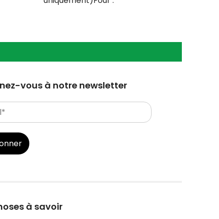
uniquement)Four :
notre
-
NONCongélateur : OUILave vaisselle
:
ez-vous à notre newsletter
bonner
hoses à savoir