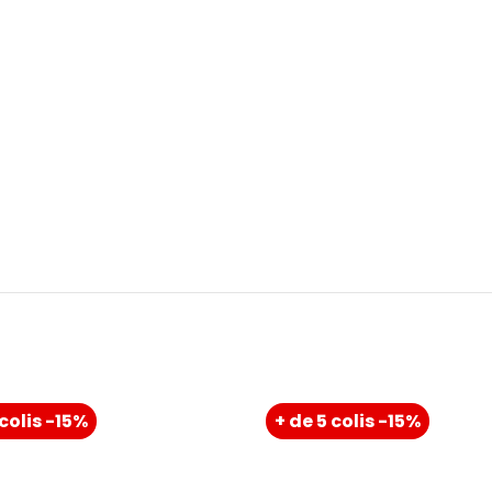
 colis -15%
+ de 5 colis -15%