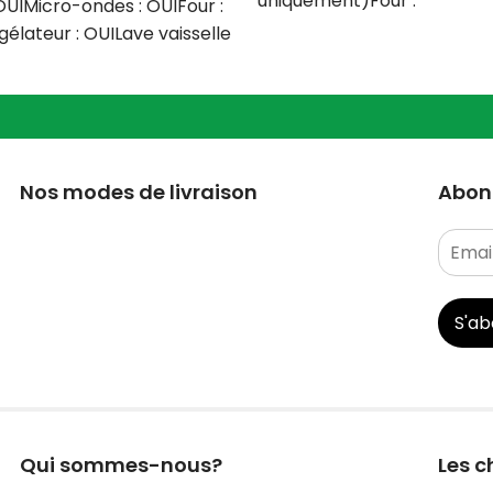
uniquement)Four :
OUIMicro-ondes : OUIFour :
NONCongélateur : OUILave
lateur : OUILave vaisselle
vaisselle :
ntité
Nos modes de livraison
Abonn
S'a
Qui sommes-nous?
Les c