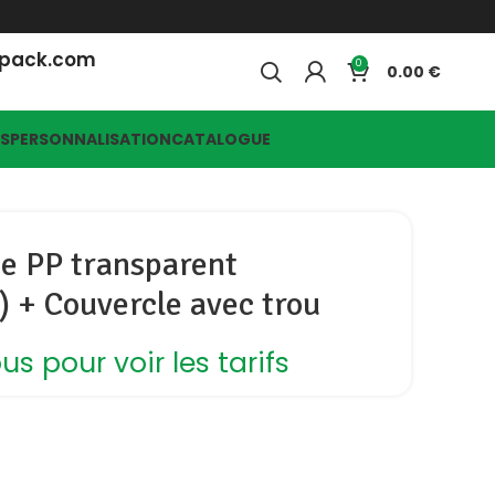
opack.com
0
0.00
ES
PERSONNALISATION
CATALOGUE
de PP transparent
 + Couvercle avec trou
s pour voir les tarifs