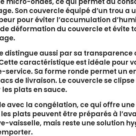
le micro-ondes, ce qui permet au con
ge. Son couvercle équipé d’un trou a u
peur pour éviter l’accumulation d’humid
s de déformation du couvercle et évite t
kage.
e distingue aussi par sa transparence cr
 Cette caractéristique est idéale pour v
e-service. Sa forme ronde permet un em
sacs de livraison. Le couvercle se clip
les plats en sauce.
e avec la congélation, ce qui offre un
 les plats peuvent être préparés à l’ava
ve-vaisselle, mais reste une solution hy
 emporter.