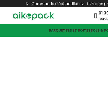
Commande d'échantillons
Livraison g
01 3
Servi
BARQUETTES ET BOITES
BOLS & P