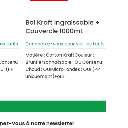
Bol Kraft ingraissable +
Bol K
Couvercle 1000mL
ingr
500
s tarifs
Connectez-vous pour voir les tarifs
Connect
Matière : Carton KraftCouleur :
IContenu
BrunPersonnalisable : OUIContenu
Matière
UI (PP
Chaud : OUIMicro-ondes : OUI (PP
NoirPe
uniquement)Four :
Chaud 
aisselle
NONCongélateur : OUILave-
unique
vaisselle :
NONCon
:
ez-vous à notre newsletter
*