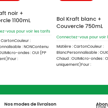
aft noir +
Bol Kraft blanc +
rcle 1100mL
Couvercle 750mL
z-vous pour voir les tarifs
Connectez-vous pour voir le
: CartonCouleur :
Matière : CartonCouleur :
onnalisable : NONContenu
BlancPersonnalisable : OU
OUIMicro-ondes : OUI (PP
Chaud : OUIMicro-ondes : O
nt)Four :
uniquement)Four :
lateur : OUILave vaisselle
NONCongélateur : OUILave v
:
Nos modes de livraison
Abonn
Email