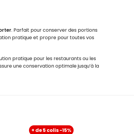
orter
. Parfait pour conserver des portions
ation pratique et propre pour toutes vos
lution pratique pour les restaurants ou les
ssure une conservation optimale jusqu’à la
+ de 5 colis -15%
+ de 