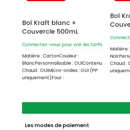
Bol Kr
Bol Kraft blanc +
Couve
Couvercle 500mL
Connecte
Connectez-vous pour voir les tarifs
Matière 
Matière : CartonCouleur :
NoirPers
BlancPersonnalisable : OUIContenu
Chaud : 
Chaud : OUIMicro-ondes : OUI (PP
uniqueme
uniquement)Four :
NONCongé
NONCongélateur : OUILave vaisselle
:
:
Les modes de paiement