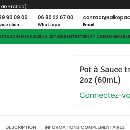
e de France)
39 90 09 06
06 80 22 67 00
contact@aikopa
vice client
Whatsapp
Email
OTS
SACHERIE
VAISSELLE JETABLE
ENTRETIEN ET CONSOMMABL
Pot à Sauce t
2oz (60mL)
Connectez-vou
DESCRIPTION
INFORMATIONS COMPLÉMENTAIRES