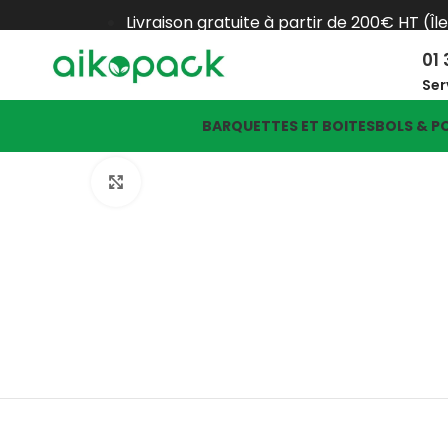
Livraison gratuite à partir de 200€ HT (Îl
01 
Ser
BARQUETTES ET BOITES
BOLS & P
Click to enlarge