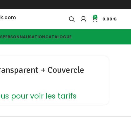
ck.com
0
0.00
ES
PERSONNALISATION
CATALOGUE
ransparent + Couvercle
s pour voir les tarifs