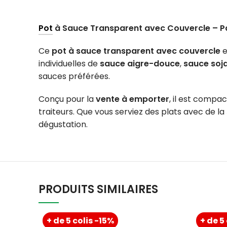
Pot
à Sauce Transparent avec Couvercle – Pa
Ce
pot à sauce transparent avec couvercle
e
individuelles de
sauce aigre-douce
,
sauce soj
sauces préférées.
Conçu pour la
vente à emporter
, il est compac
traiteurs. Que vous serviez des plats avec de la
dégustation.
PRODUITS SIMILAIRES
+ de 5 colis -15%
+ de 5