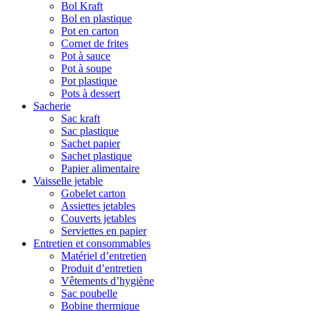
Bol Kraft
Bol en plastique
Pot en carton
Cornet de frites
Pot à sauce
Pot à soupe
Pot plastique
Pots à dessert
Sacherie
Sac kraft
Sac plastique
Sachet papier
Sachet plastique
Papier alimentaire
Vaisselle jetable
Gobelet carton
Assiettes jetables
Couverts jetables
Serviettes en papier
Entretien et consommables
Matériel d’entretien
Produit d’entretien
Vêtements d’hygiène
Sac poubelle
Bobine thermique