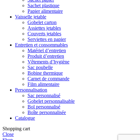
Sachet plastique
Papier alimentaire
Vaisselle jetable
Gobelet carton
Assiettes jetables
Couverts jetables
Serviettes en papier
Entretien et consommables
Matériel d’entretien
Produit d’entretien
Vêtements d’hygiène
Sac poubelle
Bobine thermique
Carnet de commande
Film alimentaire
Personnalisation
Sac personnalisé
Gobelet personnalisable
Bol personnalisé
Boîte personnalisée
Catalogue
Shopping cart
Close
Shop