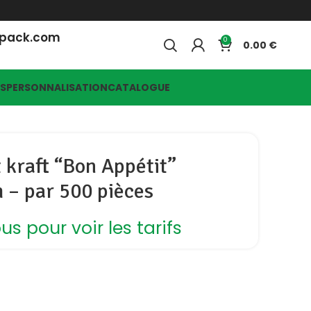
opack.com
0
0.00
ES
PERSONNALISATION
CATALOGUE
 kraft “Bon Appétit”
 – par 500 pièces
s pour voir les tarifs