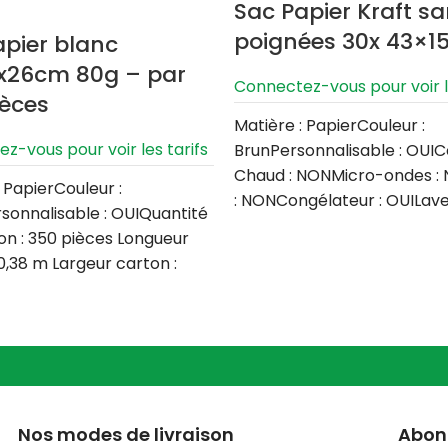
Sac Papier Kraft s
poignées 30x 43×1
apier blanc
x26cm 80g – par
Connectez-vous pour voir le
ièces
Matière : PapierCouleur :
z-vous pour voir les tarifs
BrunPersonnalisable : OUI
Chaud : NONMicro-ondes :
 PapierCouleur :
: NONCongélateur : OUILav
sonnalisable : OUIQuantité
vaisselle : NONQuantité pa
on : 350 pièces Longueur
 0,38 m Largeur carton :
Nos modes de livraison
Abonn