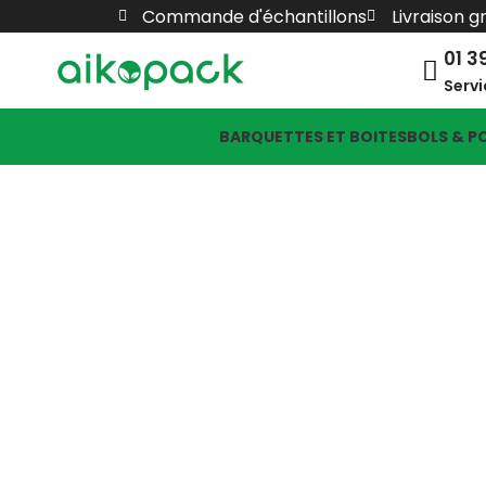
Commande d'échantillons
Livraison g
01 3
Servi
BARQUETTES ET BOITES
BOLS & P