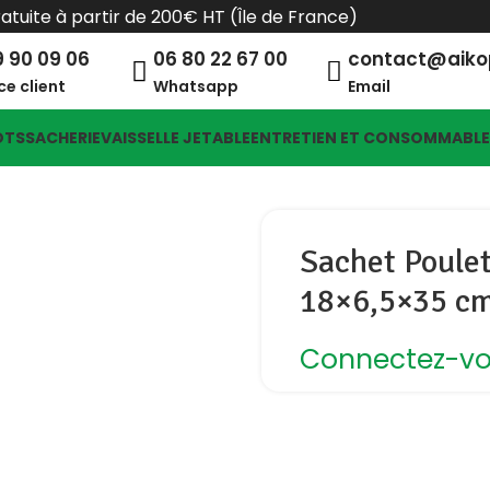
ratuite à partir de 200€ HT (Île de France)
9 90 09 06
06 80 22 67 00
contact@aik
ce client
Whatsapp
Email
OTS
SACHERIE
VAISSELLE JETABLE
ENTRETIEN ET CONSOMMABL
Sachet Poulet
18×6,5×35 cm
Connectez-vou