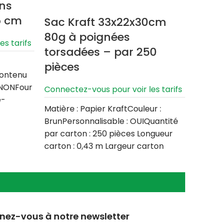
ans
5 cm
Sac Kraft 33x22x30cm
Sac 
80g à poignées
poig
s tarifs
torsadées – par 250
par 
pièces
Connect
Contenu
 NONFour
Connectez-vous pour voir les tarifs
Matière
e-
BlancP
Matière : Papier KraftCouleur :
r carton
par ca
BrunPersonnalisable : OUIQuantité
carton 
par carton : 250 pièces Longueur
carton : 0,43 m Largeur carton
ez-vous à notre newsletter