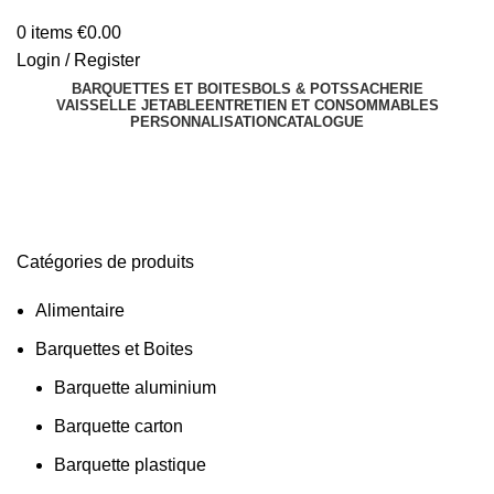
0
items
€
0.00
Login / Register
BARQUETTES ET BOITES
BOLS & POTS
SACHERIE
VAISSELLE JETABLE
ENTRETIEN ET CONSOMMABLES
PERSONNALISATION
CATALOGUE
Bol recyclable
Catégories de produits
Alimentaire
Barquettes et Boites
Barquette aluminium
Barquette carton
Barquette plastique