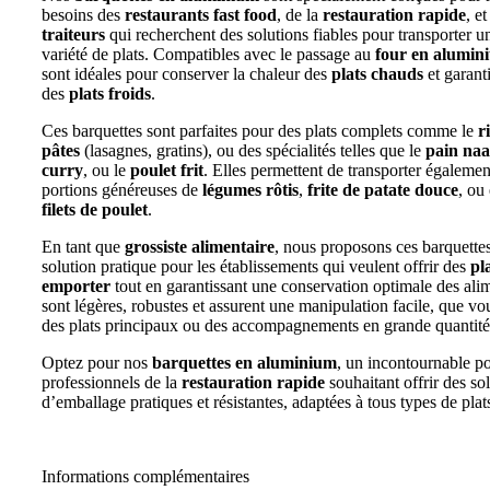
besoins des
restaurants fast food
, de la
restauration rapide
, et
traiteurs
qui recherchent des solutions fiables pour transporter u
variété de plats. Compatibles avec le passage au
four en alumin
sont idéales pour conserver la chaleur des
plats chauds
et garanti
des
plats froids
.
Ces barquettes sont parfaites pour des plats complets comme le
r
pâtes
(lasagnes, gratins), ou des spécialités telles que le
pain na
curry
, ou le
poulet frit
. Elles permettent de transporter égalemen
portions généreuses de
légumes rôtis
,
frite de patate douce
, ou
filets de poulet
.
En tant que
grossiste alimentaire
, nous proposons ces barquett
solution pratique pour les établissements qui veulent offrir des
pl
emporter
tout en garantissant une conservation optimale des alim
sont légères, robustes et assurent une manipulation facile, que vo
des plats principaux ou des accompagnements en grande quantité
Optez pour nos
barquettes en aluminium
, un incontournable po
professionnels de la
restauration rapide
souhaitant offrir des so
d’emballage pratiques et résistantes, adaptées à tous types de plat
Informations complémentaires