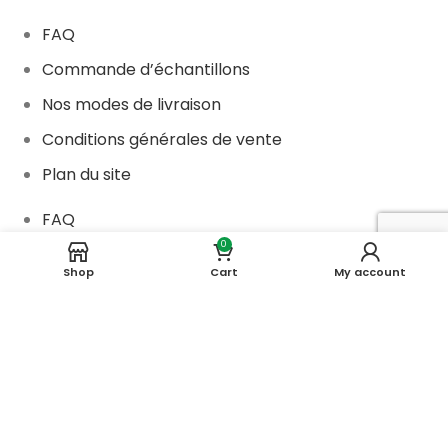
FAQ
Commande d’échantillons
Nos modes de livraison
Conditions générales de vente
Plan du site
FAQ
0
Commande d’échantillons
Shop
Cart
My account
Nos modes de livraison
Conditions générales de vente
Plan du site