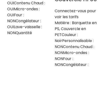
Ma
OUIContenu Chaud :
: 
OUIMicro-ondes :
Connectez-vous pour
OU
OUIFour :
voir les tarifs
OU
NONCongélateur :
Matière : Barquette en
OU
OUILave-vaisselle :
PS, Couvercle en
NO
NONQuantité
PETCouleur :
OU
NoirPersonnalisable :
NO
NONContenu Chaud :
NONMicro-ondes :
NONFour :
NONCongélateur :