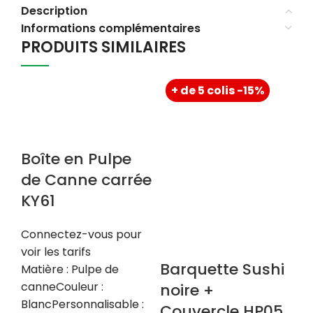
Description
Informations complémentaires
PRODUITS SIMILAIRES
+ de 5 colis -15%
Boîte en Pulpe
B
de Canne carrée
r
KY61
b
C
Connectez-vous pour
5
voir les tarifs
Barquette Sushi
Matière : Pulpe de
Co
canneCouleur :
noire +
voi
BlancPersonnalisable :
Couvercle HP05