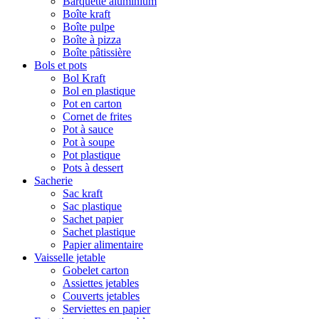
Barquette aluminium
Boîte kraft
Boîte pulpe
Boîte à pizza
Boîte pâtissière
Bols et pots
Bol Kraft
Bol en plastique
Pot en carton
Cornet de frites
Pot à sauce
Pot à soupe
Pot plastique
Pots à dessert
Sacherie
Sac kraft
Sac plastique
Sachet papier
Sachet plastique
Papier alimentaire
Vaisselle jetable
Gobelet carton
Assiettes jetables
Couverts jetables
Serviettes en papier