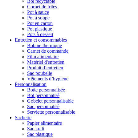
Bol recyclable
Cornet de frites
Pot à sauce
Pot à soupe
Pot en carton
Pot plastique
Pots à dessert
Entretien et consommables
Bobine thermique
Carnet de commande
Film alimentaire
Matériel d'entretien
Produit d’entretien
Sac poubelle
Vêtements d’hygiène
Personnalisation
Boîte personnalisée
Bol personnalisé
Gobelet personnalisable
Sac personnalisé
Serviette personnalisable
Sacherie
Papier alimentaire
Sac kraft
Sac plastique